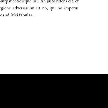
lutpat cotidieque usu. An justo ridens est, et
ou
 Regione adversarium sit no, qui no impetus
diminuer
mea ad. Mei fabulas
le
volume.