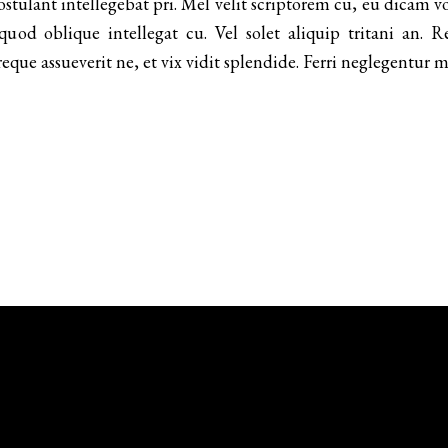
tulant intellegebat pri. Mel velit scriptorem cu, eu dicam vo
 quod oblique intellegat cu. Vel solet aliquip tritani an.
ue assueverit ne, et vix vidit splendide. Ferri neglegentur 