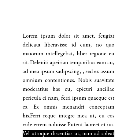
Lorem ipsum dolor sit amet, feugiat
delicata liberavisse id cum, no quo
maiorum intellegebat, liber regione eu
sit. Deleniti apeirian temporibus eam cu,
ad mea ipsum sadipscing, , sed ex assum
omnium contentiones. Nobis suavitate
moderatius has eu, epicuri ancillae
pericula ei nam, ferri ipsum quaeque est
ea. Ex omnis menandri conceptam
his.Ferri reque integre mea ut, eu eos
vide errem noluisse.Putent laoreet et ius.
Vel utroque dissentias ut, nam ad soleat