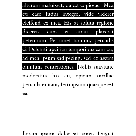
alterum maluisset, cu est copiosae. Mea
cu case ludus integre, vide viderer
eleifend ex mea. His at soluta regione
diceret, cum et atqui placerat
petentium. Per amet nonumy periculis
ei. Deleniti apeirian temporibus eam cu,
ad mea ipsum sadipscing, sed ex assum
omnium contentiones.
Nobis suavitate
moderatius has eu, epicuri ancillae
pericula ei nam, ferri ipsum quaeque est
ea.
Lorem ipsum dolor sit amet, feugiat