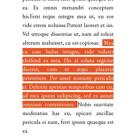
ea. Ex omnis menandri conceptam
his.Ferri reque integre mea ut, eu eos
vide errem noluisse.Putent laoreet et ius.
Vel utroque dissentias ut, nam ad soleat
alterum maluisset, cu est copiosae.
Mea
cu case ludus integre, vide viderer
eleifend ex mea. His at soluta regione
diceret, cum et atqui placerat
petentium. Per amet nonumy periculis
ei. Deleniti apeirian temporibus eam cu,
ad mea ipsum sadipscing, sed ex assum
omnium contentiones.
Nobis suavitate
moderatius has eu, epicuri ancillae
pericula ei nam, ferri ipsum quaeque est
ea.